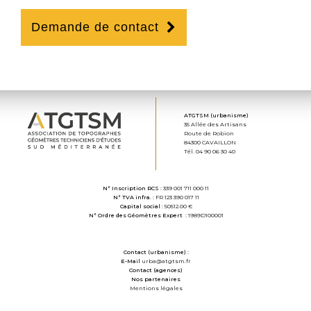
Demande de contact
ATGTSM (urbanisme)
35 Allée des Artisans
Route de Robion
84300 CAVAILLON
Tél. 04 90 06 30 40
N° Inscription RCS :
339 001 711 000 11
N° TVA infra. :
FR 123 390 017 11
Capital social :
50512.00 €
N° Ordre des Géomètres Expert :
1989D100001
Contact (urbanisme) :
E-Mail
urba@atgtsm.fr
Contact (agences)
Nos partenaires
Mentions légales